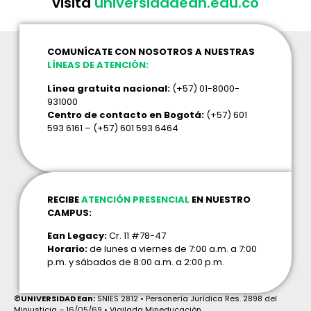
visita
universidadean.edu.co
COMUNÍCATE CON NOSOTROS A NUESTRAS
LÍNEAS DE ATENCIÓN:
Línea gratuita nacional:
(+57) 01-8000-
931000
Centro de contacto en Bogotá:
(+57) 601
593 6161 – (+57) 601 593 6464
RECIBE
ATENCIÓN PRESENCIAL
EN NUESTRO
CAMPUS:
Ean Legacy:
Cr. 11 #78-47
Horario:
de lunes a viernes de 7:00 a.m. a 7:00
p.m. y sábados de 8:00 a.m. a 2:00 p.m.
©UNIVERSIDAD Ean:
SNIES 2812 • Personería Jurídica Res. 2898 del
Minjusticia – 16/05/69 • Vigilada Mineducación