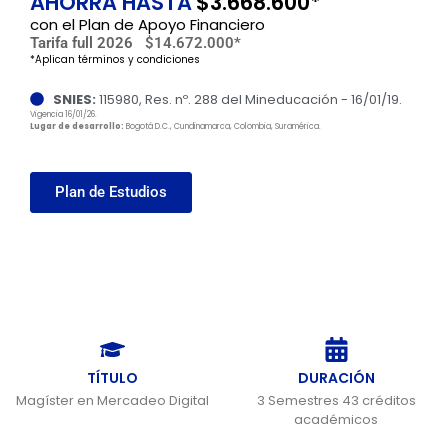
AHORRA HASTA
$3.668.600*
con el Plan de Apoyo Financiero
Tarifa full 2026
$14.672.000*
*Aplican términos y condiciones
SNIES:
115980, Res. nº. 288 del Mineducación - 16/01/19.
Vigencia 16/01/26.
Lugar de desarrollo:
Bogotá D.C., Cundinamarca, Colombia, Suramérica.
Plan de Estudios
TÍTULO
DURACIÓN
Magíster en Mercadeo Digital
3 Semestres 43 créditos
académicos