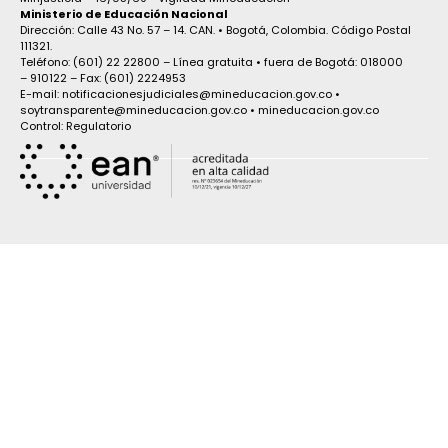
Ministerio de Educación Nacional
Dirección: Calle 43 No. 57 – 14. CAN. • Bogotá, Colombia. Código Postal
111321.
Teléfono: (601) 22 22800 – Línea gratuita • fuera de Bogotá: 018000
– 910122 – Fax: (601) 2224953
E-mail: notificacionesjudiciales@mineducacion.gov.co •
soytransparente@mineducacion.gov.co • mineducacion.gov.co
Control: Regulatorio