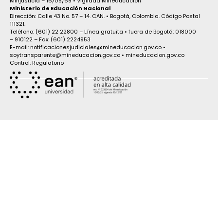
Minjusticia – 16/05/69 • Vigilada Mineducación
Ministerio de Educación Nacional
Dirección: Calle 43 No. 57 – 14. CAN. • Bogotá, Colombia. Código Postal
111321.
Teléfono: (601) 22 22800 – Línea gratuita • fuera de Bogotá: 018000
– 910122 – Fax: (601) 2224953
E-mail: notificacionesjudiciales@mineducacion.gov.co •
soytransparente@mineducacion.gov.co • mineducacion.gov.co
Control: Regulatorio