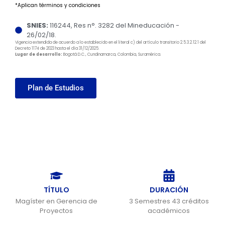
*Aplican términos y condiciones
SNIES:
116244, Res n°. 3282 del Mineducación -
26/02/18.
Vigencia extendida de acuerdo a lo establecido en el literal c) del artículo transitorio 2.5.3.2.12.1 del
Decreto 1174 de 2023 hasta el día 31/12/2025.
Lugar de desarrollo:
Bogotá D.C., Cundinamarca, Colombia, Suramérica.
Plan de Estudios
TÍTULO
DURACIÓN
Magíster en Gerencia de
3 Semestres 43 créditos
Proyectos
académicos