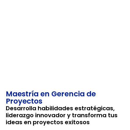
APLICACIÓN PRÁCTICA DE
CONOCIMIENTOS
Desarrollarás habilidades concretas en la gestión
de proyectos, enfrentándote a situaciones reales,
casos de estudio y desafíos específicos.
Maestría en Gerencia de
Proyectos
Desarrolla habilidades estratégicas,
liderazgo innovador y transforma tus
ideas en proyectos exitosos