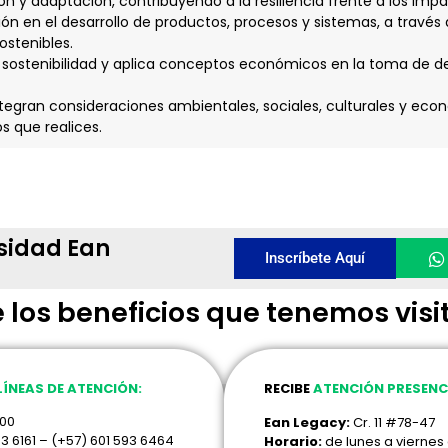
ón y adaptación, contribuyendo a la resiliencia frente a los impa
ación en el desarrollo de productos, procesos y sistemas, a través 
ostenibles.
la sostenibilidad y aplica conceptos económicos en la toma de de
ntegran consideraciones ambientales, sociales, culturales y eco
s que realices.
rsidad Ean
Inscríbete Aquí
 los beneficios que tenemos visi
LÍNEAS DE ATENCIÓN:
RECIBE
ATENCIÓN PRESENC
000
Ean Legacy:
Cr. 11 #78-47
93 6161 – (+57) 601 593 6464
Horario:
de lunes a viernes 