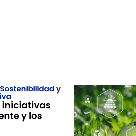
ener la certificación
Desarrollarás competen
ultor en proyectos de
través de la fundament
 sostenible cursando la
teórica y práctica de la
ormación en Consultoría
sostenibilidad regenerat
os de Desarrollo”*
una recuperación de los 
ión sin costo adicional,
planetarios y resolución
aprobación de examen.
problemas complejos.
Sostenibilidad y
iva
iniciativas
ente y los