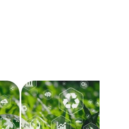
LIDERAZGO
cias a
SOSTENIBLE
ación
Desarrollarás la capacidad de
iva, hacia
liderazgo en sostenibilidad y
límites
transformación regenerativa para
 de
direccionar la transición hacia un
futuro más sostenible y equitativo.