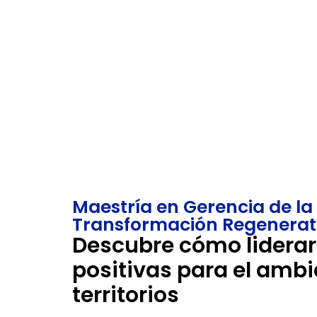
La maestría mezcla
Puedes obt
conocimientos en sostenibilidad,
como cons
transformación regenerativa,
desarrollo
bioinspiración, mitigación y
unidad “F
adaptación, con la aplicación de
en Proyect
estándares y metodologías de
*Certificac
sostenibilidad regenerativa.
sujeto a 
Maestría en Gerencia de la 
Transformación Regenerat
Descubre cómo liderar 
positivas para el ambi
territorios