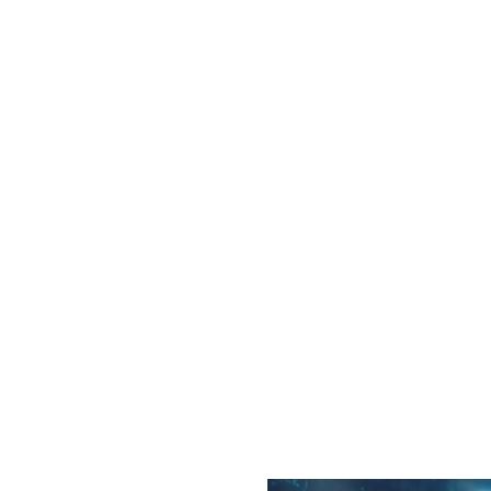
ALCANZA LA
TICAS DE
MEJORES
NIVEL
ACREDITACI
con prácticas
les en empresas lideres
Tenemos convenios con M
as, en proyectos de
Google, Amazon Web Serv
ión y ONGs.
Oracle, Huawei, Cisco.