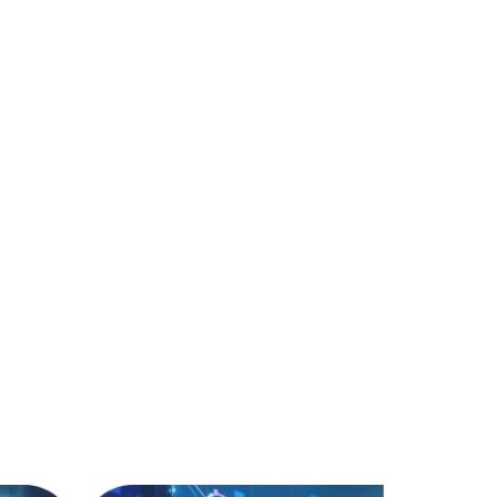
S
LABORATORIOS
PROPIOS
ONES
Contamos con el Laboratorio FABLAB
icrosoft,
(Prototipado, realidad virtual y
ices,
generación de proyectos con
soporte tecnológico).