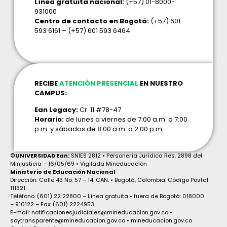
Línea gratuita nacional:
(+57) 01-8000-
931000
Centro de contacto en Bogotá:
(+57) 601
593 6161 – (+57) 601 593 6464
RECIBE
ATENCIÓN PRESENCIAL
EN NUESTRO
CAMPUS:
Ean Legacy:
Cr. 11 #78-47
Horario:
de lunes a viernes de 7:00 a.m. a 7:00
p.m. y sábados de 8:00 a.m. a 2:00 p.m.
©UNIVERSIDAD Ean:
SNIES 2812 • Personería Jurídica Res. 2898 del
Minjusticia – 16/05/69 • Vigilada Mineducación
Ministerio de Educación Nacional
Dirección: Calle 43 No. 57 – 14. CAN. • Bogotá, Colombia. Código Postal
111321.
Teléfono: (601) 22 22800 – Línea gratuita • fuera de Bogotá: 018000
– 910122 – Fax: (601) 2224953
E-mail: notificacionesjudiciales@mineducacion.gov.co •
soytransparente@mineducacion.gov.co • mineducacion.gov.co