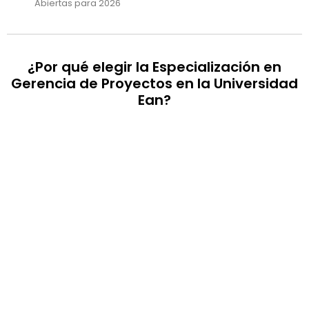
Abiertas para 2026
¿Por qué elegir la Especialización en
Gerencia de Proyectos en la Universidad
Ean?
ESTÁNDARES
INTERNACIONALES
Destácate como líder de proyectos al
especializarte en gestión bajo los estándares del
PMI y GPM, fortaleciendo tu enfoque innovador y
sostenible.