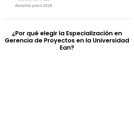
Abiertas para 2026
¿Por qué elegir la Especialización en
Gerencia de Proyectos en la Universidad
Ean?
ESTÁNDARES
INTERNACIONALES
Destácate como líder de proyectos al
especializarte en gestión bajo los estándares del
PMI y GPM, fortaleciendo tu enfoque innovador y